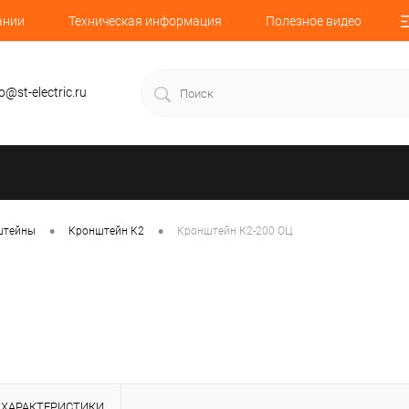
ании
Техническая информация
Полезное видео
o@st-electric.ru
•
•
штейны
Кронштейн К2
Кронштейн К2-200 ОЦ
ХАРАКТЕРИСТИКИ