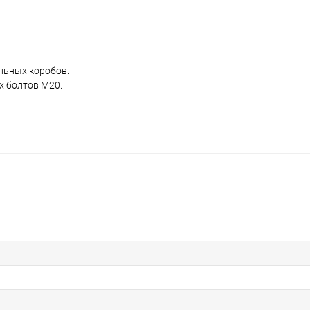
льных коробов.
х болтов М20.