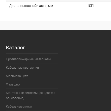
531
Длина выносной части, мм
Каталог
Противопожарные материалы
Кабельные крепления
Молниезащита
Фальшпол
Монтажные системы (ожидается
обновление)
Кабельные лотки